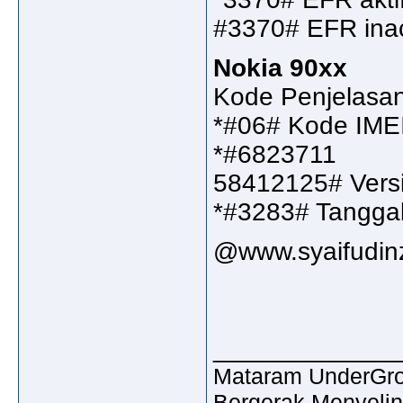
#3370# EFR inac
Nokia 90xx
Kode Penjelasa
*#06# Kode IME
*#6823711
58412125# Versi
*#3283# Tanggal
@www.syaifudin
_____________
Mataram UnderGrou
Bergerak Menyelin