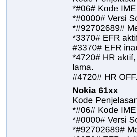
*#06# Kode IME
*#0000# Versi S
*#92702689# Me
*3370# EFR aktif,
#3370# EFR inac
*4720# HR aktif, 
lama.
#4720# HR OFF
Nokia 61xx
Kode Penjelasa
*#06# Kode IME
*#0000# Versi S
*#92702689# Me