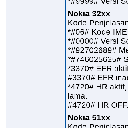
*#9999# Versi S
Nokia 32xx
Kode Penjelasa
*#06# Kode IME
*#0000# Versi S
*#92702689# M
*#746025625# S
*3370# EFR aktif,
#3370# EFR inac
*4720# HR aktif, 
lama.
#4720# HR OFF
Nokia 51xx
Kode Penjelasa