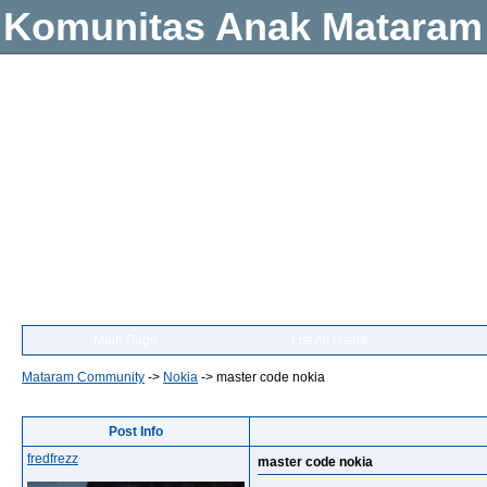
Komunitas Anak Mataram
Main Page
List All Users
Mataram Community
->
Nokia
->
master code nokia
Post Info
fredfrezz
master code nokia