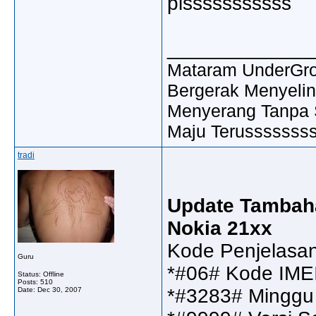
pisssssssssss
_____________
Mataram UnderGrou
Bergerak Menyelin
Menyerang Tanpa 
Maju Terussssssssss
tradi
Update Tambah
Nokia 21xx
Kode Penjelasa
Guru
*#06# Kode IME
Status: Offline
Posts: 510
*#3283# Minggu 
Date:
Dec 30, 2007