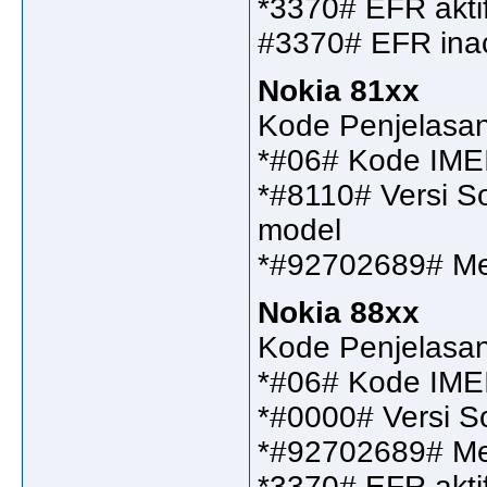
*3370# EFR aktif,
#3370# EFR inac
Nokia 81xx
Kode Penjelasa
*#06# Kode IME
*#8110# Versi S
model
*#92702689# Me
Nokia 88xx
Kode Penjelasa
*#06# Kode IME
*#0000# Versi S
*#92702689# M
*3370# EFR aktif,