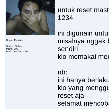
untuk reset mas
1234
ini digunain un
misalnya nggak b
Senior Member
Status: Offline
sendiri
Posts: 302
Date:
Dec 20, 2007
klo memakai mem
nb:
ini hanya berlak
klo yang menggu
reset aja
selamat menco