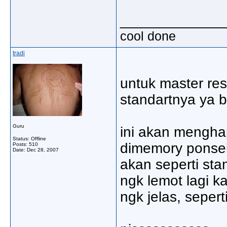
_____________
cool done
tradi
untuk master re
standartnya ya b
Guru
ini akan mengha
Status: Offline
dimemory ponsel
Posts: 510
Date:
Dec 28, 2007
akan seperti stand
ngk lemot lagi k
ngk jelas, sepe