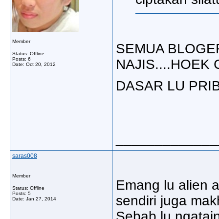
Member
SEMUA BLOGE
Status: Offline
Posts: 6
NAJIS....HOEK C
Date:
Oct 20, 2012
DASAR LU PRIBU
_____________
saras008
Member
Emang lu alien a
Status: Offline
Posts: 5
sendiri juga makh
Date:
Jan 27, 2014
Sebab lu ngatain