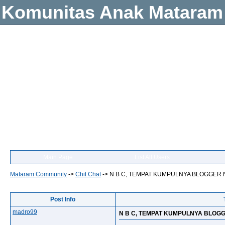
Komunitas Anak Mataram
Main Page
List All Users
Mataram Community
->
Chit Chat
->
N B C, TEMPAT KUMPULNYA BLOGGER 
Post Info
madro99
N B C, TEMPAT KUMPULNYA BLOG