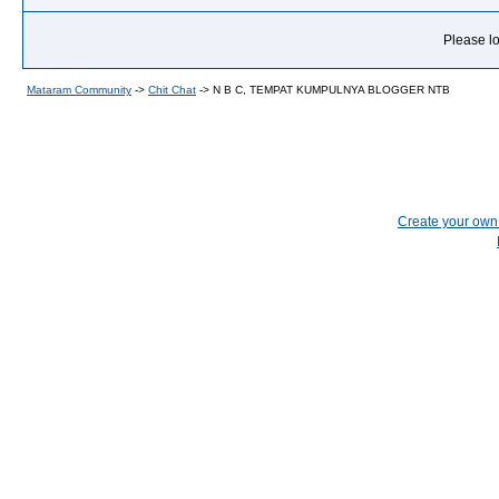
Please lo
Mataram Community
->
Chit Chat
->
N B C, TEMPAT KUMPULNYA BLOGGER NTB
Create your ow