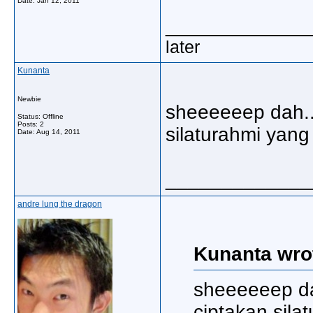
Date:
Jan 12, 2011
_____________
later
Kunanta
Newbie
sheeeeeep dah...
Status: Offline
Posts: 2
silaturahmi yang
Date:
Aug 14, 2011
_____________
andre lung the dragon
Kunanta wro
sheeeeeep dah
ciptakan sila