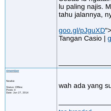
lu paling najis.
tahu jalannya, n
goo.gl/pJguXD
"
Tangan Casio |
_____________
rimember
Newbie
wah ada yang su
Status: Offline
Posts: 4
Date:
Jun 27, 2014
_____________