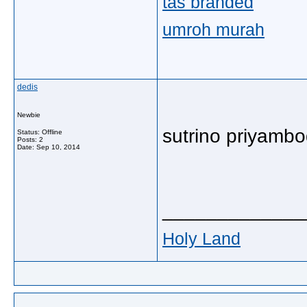
tas branded
umroh murah
dedis
Newbie
sutrino priyam
Status: Offline
Posts: 2
Date:
Sep 10, 2014
_____________
Holy Land