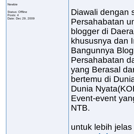
Newbie
Diawali dengan
Status: Offline
Posts: 4
Date:
Dec 29, 2009
Persahabatan un
blogger di Daer
khususnya dan I
Bangunnya Blog 
Persahabatan d
yang Berasal da
bertemu di Dunia
Dunia Nyata(KOP
Event-event yan
NTB.
untuk lebih jela