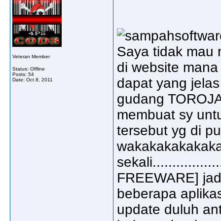
Saya tidak mau 
Veteran Member
di website mana 
Status: Offline
Posts: 54
dapat yang jelas
Date:
Oct 8, 2011
gudang TOROJAN
membuat sy unt
tersebut yg di pu
wakakakakakaka
sekali..................
FREEWARE] jadi 
beberapa aplikas
update duluh an