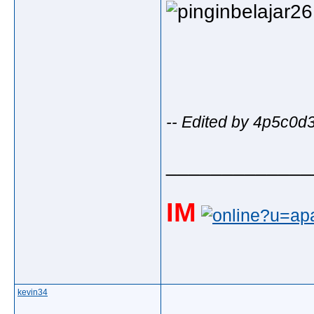
-- Edited by 4p5c0d
_____________
IM
kevin34