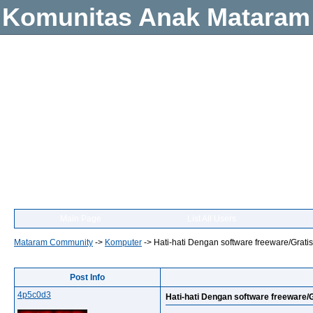
Komunitas Anak Mataram
Main Page
List All Users
Mataram Community
->
Komputer
->
Hati-hati Dengan software freeware/Gratis
Post Info
4p5c0d3
Hati-hati Dengan software freeware/G