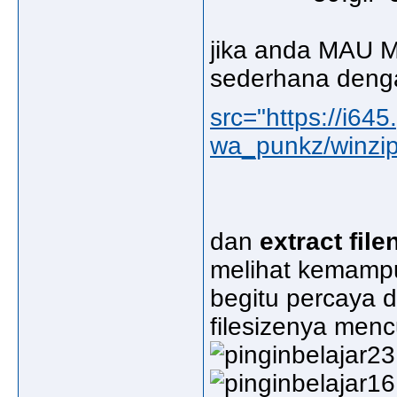
jika anda MAU 
sederhana denga
src="https://i6
wa_punkz/winzip.
dan
extract file
melihat kemampua
begitu percaya d
filesizenya men