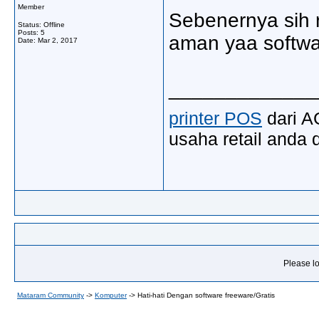
Member
Sebenernya sih r
Status: Offline
Posts: 5
aman yaa softwa
Date:
Mar 2, 2017
_____________
printer POS
dari A
usaha retail anda 
Please lo
Mataram Community
->
Komputer
->
Hati-hati Dengan software freeware/Gratis