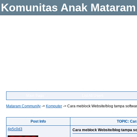
Komunitas Anak Mataram
Main Page
List All Users
Mataram Community
->
Komputer
->
Cara meblock Website/blog tampa software
Post Info
TOPIC: Cara
4p5c0d3
Cara meblock Website/blog tampa sof