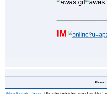
_____________
IM
Please lo
Mataram Community
->
Komputer
->
Cara meblock Website/blog tampa software[Juling Byk'