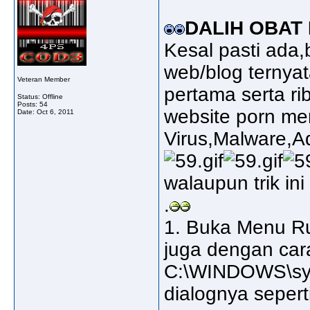
DALIH OBAT
Kesal pasti ada,
web/blog ternya
Veteran Member
pertama serta ri
Status: Offline
Posts: 54
website porn me
Date:
Oct 6, 2011
Virus,Malware,A
walaupun trik ini
.
1. Buka Menu Run
juga dengan cara
C:\WINDOWS\syst
dialognya sepert