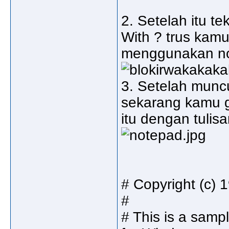
2. Setelah itu t
With ? trus kam
menggunakan note
3. Setelah muncu
sekarang kamu g
itu dengan tulis
# Copyright (c) 
#
# This is a samp