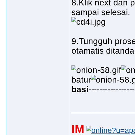
8.Klik next dan 
sampai selesai.
9.Tungguh proses
otamatis ditand
batur
basi
-----------------
_____________
IM