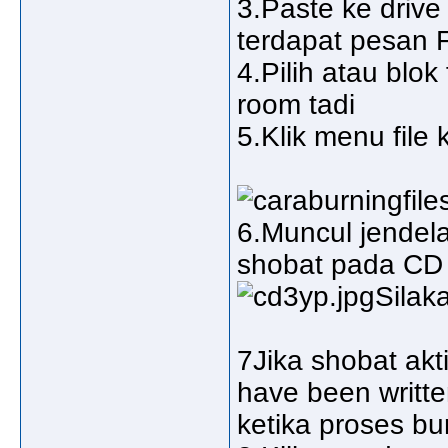
3.Paste ke driv
terdapat pesan F
4.Pilih atau blok
room tadi
5.Klik menu file 
6.Muncul jendel
shobat pada CD
Silak
7Jika shobat akti
have been writte
ketika proses bu