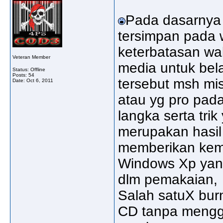
Pada dasarnya 
tersimpan pada 
keterbatasan wak
Veteran Member
media untuk bel
Status: Offline
Posts: 54
tersebut msh mis
Date:
Oct 6, 2011
atau yg pro pad
langka serta tr
merupakan hasil 
memberikan ke
Windows Xp yang
dlm pemakaian,
Salah satuX bur
CD tanpa menggu