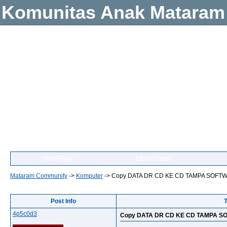
Komunitas Anak Mataram
Main Page
List All Users
Mataram Community
->
Komputer
->
Copy DATA DR CD KE CD TAMPA SOFT
Post Info
4p5c0d3
Copy DATA DR CD KE CD TAMPA 